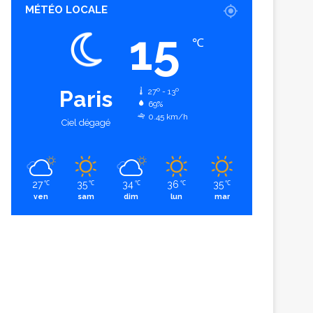
MÉTÉO LOCALE
15
℃
Paris
27º - 13º
69%
0.45 km/h
Ciel dégagé
27
35
34
36
35
℃
℃
℃
℃
℃
ven
sam
dim
lun
mar