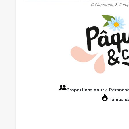
© Pâquerette & Compa
Proportions pour 4 Personn
Temps de