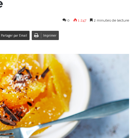
e
0
1 247
2 minutes de lecture
Partager par Email
Imprimer