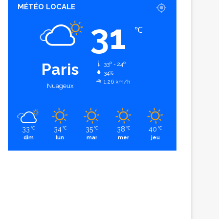
MÉTÉO LOCALE
31
℃
Paris
33º - 24º
34%
1.26 km/h
Nuageux
33
34
35
38
40
℃
℃
℃
℃
℃
dim
lun
mar
mer
jeu