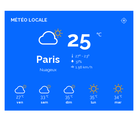
MÉTÉO LOCALE
25
℃
Paris
27º - 23º
37%
1.56 km/h
Nuageux
27
33
35
35
34
℃
℃
℃
℃
℃
ven
sam
dim
lun
mar