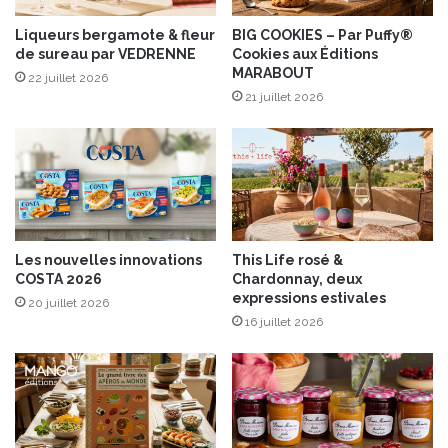
c
Liqueurs bergamote & fleur
BIG COOKIES – Par Puffy®
h
de sureau par VEDRENNE
Cookies aux Éditions
e
MARABOUT
t
22 juillet 2026
21 juillet 2026
t
e
s
d
e
M
a
r
Les nouvelles innovations
This Life rosé &
r
COSTA 2026
Chardonnay, deux
a
expressions estivales
20 juillet 2026
k
16 juillet 2026
e
c
h