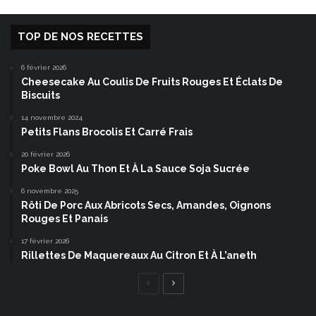
TOP DE NOS RECETTES
6 février 2026
Cheesecake Au Coulis De Fruits Rouges Et Éclats De
Biscuits
14 novembre 2024
Petits Flans Brocolis Et Carré Frais
20 février 2026
Poke Bowl Au Thon Et À La Sauce Soja Sucrée
6 novembre 2025
Rôti De Porc Aux Abricots Secs, Amandes, Oignons
Rouges Et Panais
17 février 2026
Rillettes De Maquereaux Au Citron Et À L’aneth
Page
Page
précédente
suivante