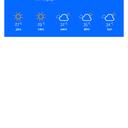
27
29
32
35
34
℃
℃
℃
℃
℃
jeu
ven
sam
dim
lun