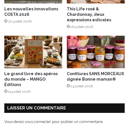
n
Les nouvelles innovations
This Life rosé &
v
COSTA 2026
Chardonnay, deux
e
expressions estivales
20 juillet 2026
n
16 juillet 2026
t
e
l
e
1
0
0
%
Le grand livre des apéros
Confitures SANS MORCEAUX
«
du monde – MANGO
signée Bonne maman®
H
Éditions
13 juillet 2026
o
15 juillet 2026
m
e
-
LAISSER UN COMMENTAIRE
M
a
Vous devez
vous connecter
pour publier un commentaire.
d