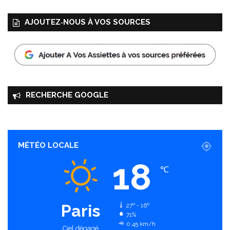
e
»
AJOUTEZ‑NOUS À VOS SOURCES
RECHERCHE GOOGLE
MÉTÉO LOCALE
18
℃
Paris
27º - 16º
71%
0.45 km/h
Ciel dégagé