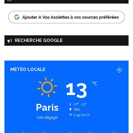
RECHERCHE GOOGLE
MÉTÉO LOCALE
13
℃
Paris
27º - 12º
78%
2.34 km/h
Ciel dégagé