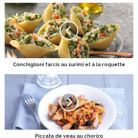
C
o
n
c
h
i
g
l
i
Conchiglioni farcis au surimi et à la roquette
o
n
i
P
f
i
a
c
r
c
c
a
i
t
s
a
a
d
u
e
s
Piccata de veau au chorizo
v