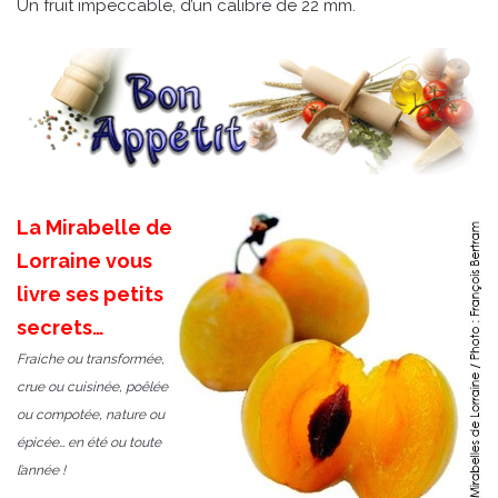
Un fruit impeccable, d’un calibre de 22 mm.
La Mirabelle de
Lorraine vous
livre ses petits
secrets…
Fraiche ou transformée,
crue ou cuisinée, poêlée
ou compotée, nature ou
épicée… en été ou toute
l’année !