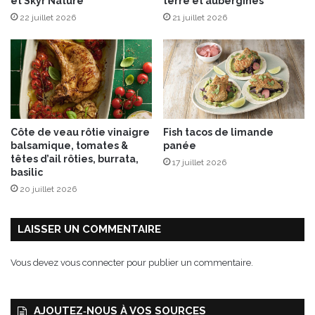
et Skyr Nature
terre et aubergines
22 juillet 2026
21 juillet 2026
Côte de veau rôtie vinaigre
Fish tacos de limande
balsamique, tomates &
panée
têtes d’ail rôties, burrata,
17 juillet 2026
basilic
20 juillet 2026
LAISSER UN COMMENTAIRE
Vous devez
vous connecter
pour publier un commentaire.
AJOUTEZ‑NOUS À VOS SOURCES