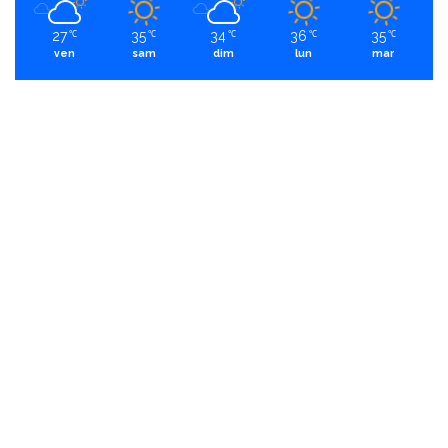
27
35
34
36
35
℃
℃
℃
℃
℃
ven
sam
dim
lun
mar