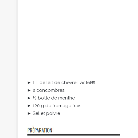
► 1 L de lait de chèvre Lactel®
► 2 concombres
► ½ botte de menthe
► 120 g de fromage frais
► Sel et poivre