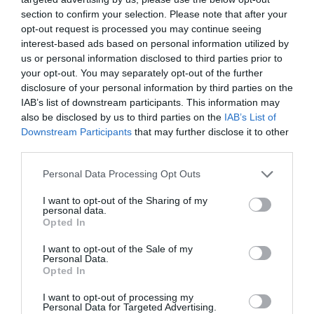
section to confirm your selection. Please note that after your
opt-out request is processed you may continue seeing
interest-based ads based on personal information utilized by
us or personal information disclosed to third parties prior to
your opt-out. You may separately opt-out of the further
Mot de passe oublié ?
disclosure of your personal information by third parties on the
IAB’s list of downstream participants. This information may
Se souvenir de moi
also be disclosed by us to third parties on the
IAB’s List of
Downstream Participants
that may further disclose it to other
Se connecter
third parties.
Vous n'avez pas de compte ?
Please note that this website/app uses one or more Google
Personal Data Processing Opt Outs
services and may gather and store information including but
not limited to your visit or usage behaviour. You may click to
I want to opt-out of the Sharing of my
personal data.
grant or deny consent to Google and its third-party tags to
Opted In
use your data for below specified purposes in below Google
consent section.
I want to opt-out of the Sale of my
Personal Data.
Opted In
I want to opt-out of processing my
Personal Data for Targeted Advertising.