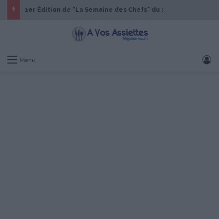
1er Édition de “La Semaine des Chefs” du 19 au 24 octobre 2026
S
Menu