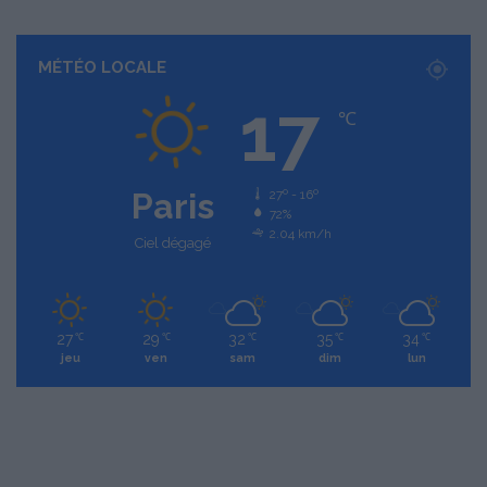
MÉTÉO LOCALE
17
℃
Paris
27º - 16º
72%
2.04 km/h
Ciel dégagé
27
29
32
35
34
℃
℃
℃
℃
℃
jeu
ven
sam
dim
lun