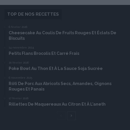
TOP DE NOS RECETTES
6 février 2026
Cheesecake Au Coulis De Fruits Rouges Et Éclats De
Biscuits
14 novembre 2024
Petits Flans Brocolis Et Carré Frais
20 février 2026
Poke Bowl Au Thon Et À La Sauce Soja Sucrée
6 novembre 2025
Rôti De Porc Aux Abricots Secs, Amandes, Oignons
Rouges Et Panais
17 février 2026
Rillettes De Maquereaux Au Citron Et À L’aneth
Page
Page
précédente
suivante