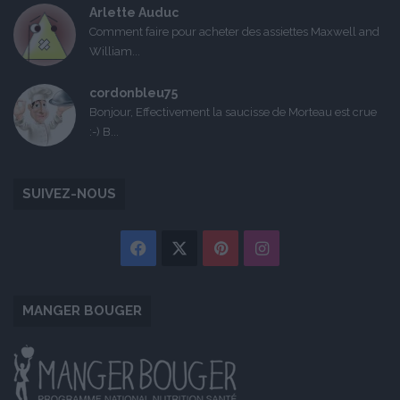
Arlette Auduc
Comment faire pour acheter des assiettes Maxwell and
William...
cordonbleu75
Bonjour, Effectivement la saucisse de Morteau est crue
:-) B...
SUIVEZ-NOUS
Facebook
X
Pinterest
Instagram
MANGER BOUGER