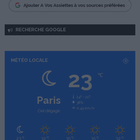
RECHERCHE GOOGLE
MÉTÉO LOCALE
23
℃
Paris
24º - 21º
38%
0.45 km/h
Ciel dégagé
23
32
35
35
32
℃
℃
℃
℃
℃