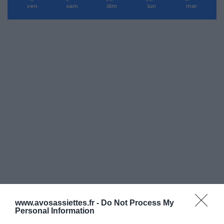
ven
sam
dim
lun
mar
www.avosassiettes.fr -
Do Not Process My
Personal Information