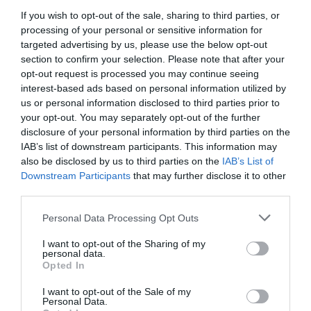
If you wish to opt-out of the sale, sharing to third parties, or
processing of your personal or sensitive information for
targeted advertising by us, please use the below opt-out
section to confirm your selection. Please note that after your
opt-out request is processed you may continue seeing
CONNEXION
interest-based ads based on personal information utilized by
us or personal information disclosed to third parties prior to
your opt-out. You may separately opt-out of the further
disclosure of your personal information by third parties on the
IAB’s list of downstream participants. This information may
also be disclosed by us to third parties on the
IAB’s List of
Mot de passe oublié ?
Downstream Participants
that may further disclose it to other
third parties.
Se souvenir de moi
Please note that this website/app uses one or more Google
Personal Data Processing Opt Outs
services and may gather and store information including but
Se connecter
not limited to your visit or usage behaviour. You may click to
I want to opt-out of the Sharing of my
personal data.
Vous n'avez pas de compte ?
grant or deny consent to Google and its third-party tags to
Opted In
use your data for below specified purposes in below Google
consent section.
I want to opt-out of the Sale of my
Personal Data.