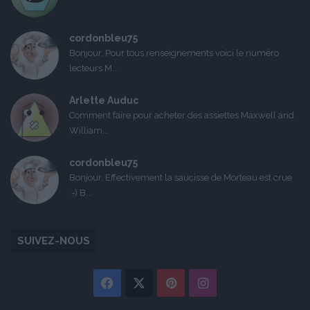
cordonbleu75
Bonjour, Pour tous renseignements voici le numéro
lecteurs M...
Arlette Auduc
Comment faire pour acheter des assiettes Maxwell and
William...
cordonbleu75
Bonjour, Effectivement la saucisse de Morteau est crue
:-) B...
SUIVEZ-NOUS
Facebook
X
Pinterest
Instagram