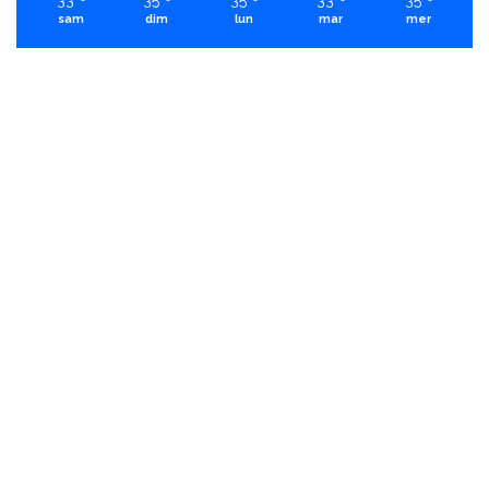
sam
dim
lun
mar
mer