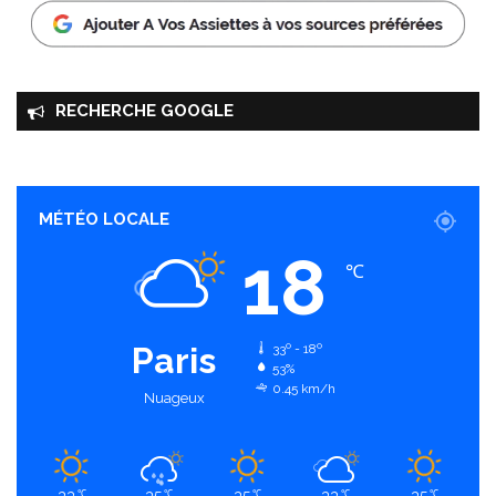
RECHERCHE GOOGLE
MÉTÉO LOCALE
18
℃
Paris
33º - 18º
53%
0.45 km/h
Nuageux
33
35
35
33
35
℃
℃
℃
℃
℃