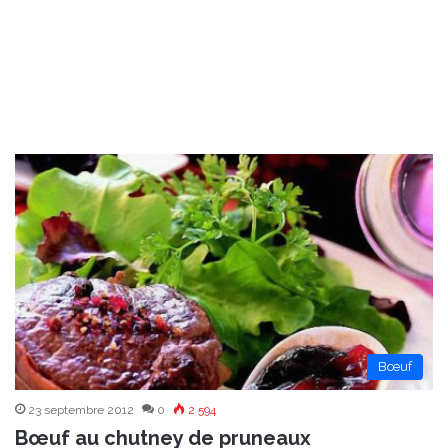
Bœuf
23 septembre 2012
0
2 594
Bœuf au chutney de pruneaux