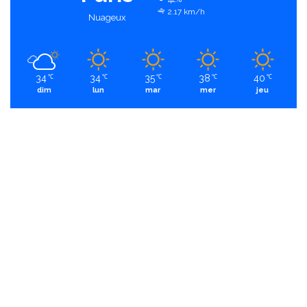
2.17 km/h
Nuageux
34
34
35
38
40
℃
℃
℃
℃
℃
dim
lun
mar
mer
jeu