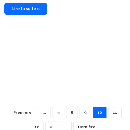
Lire la suite »
Première
...
«
8
9
10
11
12
»
...
Dernière