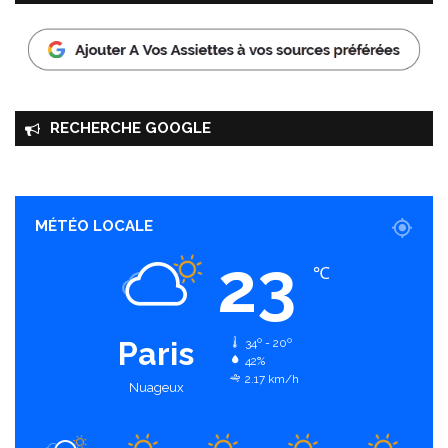
RECHERCHE GOOGLE
MÉTÉO LOCALE
23
℃
Paris
34º - 20º
42%
2.17 km/h
Nuageux