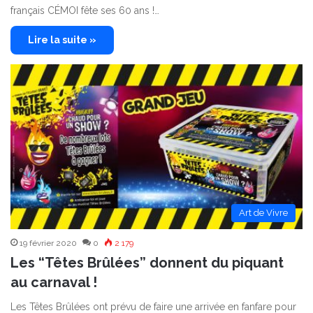
français CÉMOI fête ses 60 ans !…
Lire la suite »
Art de Vivre
19 février 2020
0
2 179
Les “Têtes Brûlées” donnent du piquant
au carnaval !
Les Têtes Brûlées ont prévu de faire une arrivée en fanfare pour