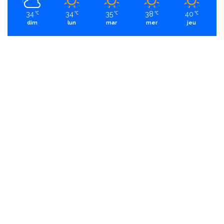
34
34
35
38
40
℃
℃
℃
℃
℃
dim
lun
mar
mer
jeu