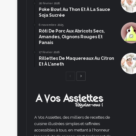
20 février 2026
Poke Bowl Au Thon Et À La Sauce
Soja Sucrée
6 novembre 2025
Rôti De Porc Aux Abricots Secs,
Amandes, Oignons Rouges Et
Panais
17 février 2026
Rillettes De Maquereaux Au Citron
Et À L’aneth
Page
Page
précédente
suivante
A Vos Assiettes, des milliers de recettes de
cuisine illustrées simples et raffinées
accessibles à tous, en mettant à l'honneur