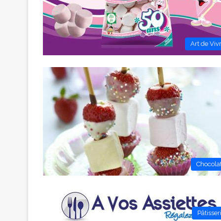
Art de Viv
Chocola
Pâtisser