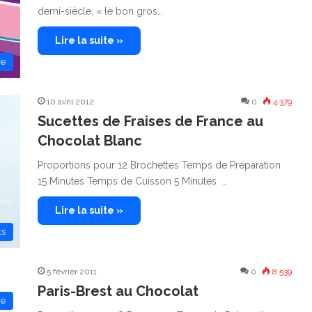
demi-siècle, « le bon gros…
Lire la suite »
re
10 avril 2012
0
4 379
Sucettes de Fraises de France au
Chocolat Blanc
Proportions pour 12 Brochettes Temps de Préparation
15 Minutes Temps de Cuisson 5 Minutes …
Lire la suite »
ts
5 février 2011
0
8 539
Paris-Brest au Chocolat
ie