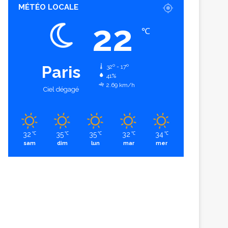
MÉTÉO LOCALE
22
℃
Paris
32º - 17º
41%
2.69 km/h
Ciel dégagé
32
35
35
32
34
℃
℃
℃
℃
℃
sam
dim
lun
mar
mer