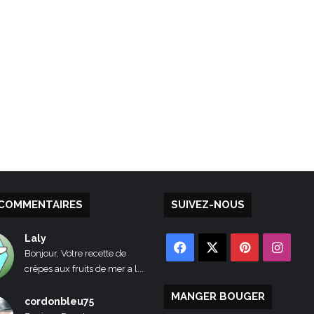
COMMENTAIRES
SUIVEZ-NOUS
Laly
Facebook
X
Pinterest
Inst
Bonjour, Votre recette de
crêpes aux fruits de mer a l...
MANGER BOUGER
cordonbleu75