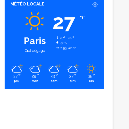
MÉTÉO LOCALE
27
℃
Paris
27º - 20º
40%
2.95 km/h
Ciel dégagé
27
29
33
37
35
℃
℃
℃
℃
℃
jeu
ven
sam
dim
lun