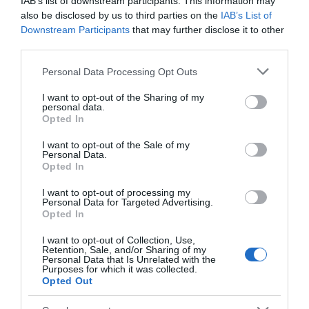
IAB’s list of downstream participants. This information may
also be disclosed by us to third parties on the
IAB’s List of
Downstream Participants
that may further disclose it to other
third parties.
Please note that this website/app uses one or more Google
Personal Data Processing Opt Outs
services and may gather and store information including but
not limited to your visit or usage behaviour. You may click to
I want to opt-out of the Sharing of my
CONNEXION
personal data.
grant or deny consent to Google and its third-party tags to
Opted In
use your data for below specified purposes in below Google
consent section.
I want to opt-out of the Sale of my
Personal Data.
Opted In
Mot de passe oublié ?
I want to opt-out of processing my
Personal Data for Targeted Advertising.
Opted In
Se souvenir de moi
I want to opt-out of Collection, Use,
Se connecter
Retention, Sale, and/or Sharing of my
Personal Data that Is Unrelated with the
Purposes for which it was collected.
Vous n'avez pas de compte ?
Opted Out