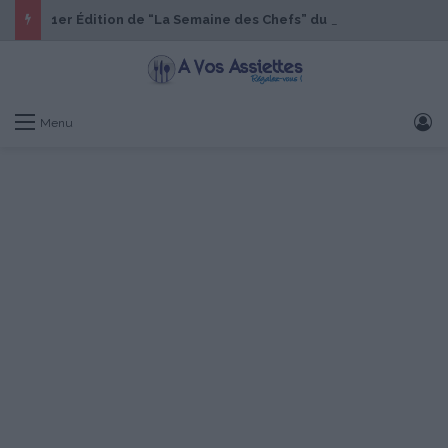
1er Édition de “La Semaine des Chefs” du 19 au 24 octobre 2026
S
Menu