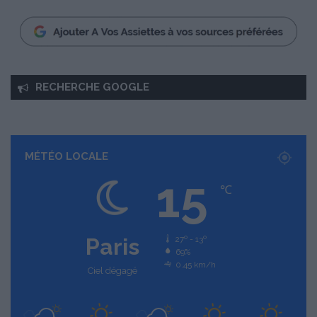
RECHERCHE GOOGLE
MÉTÉO LOCALE
15
℃
Paris
27º - 13º
69%
0.45 km/h
Ciel dégagé