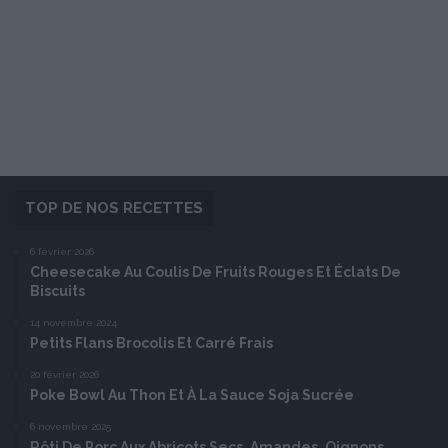
TOP DE NOS RECETTES
6 février 2026
Cheesecake Au Coulis De Fruits Rouges Et Éclats De
Biscuits
14 novembre 2024
Petits Flans Brocolis Et Carré Frais
20 février 2026
Poke Bowl Au Thon Et À La Sauce Soja Sucrée
6 novembre 2025
Rôti De Porc Aux Abricots Secs, Amandes, Oignons