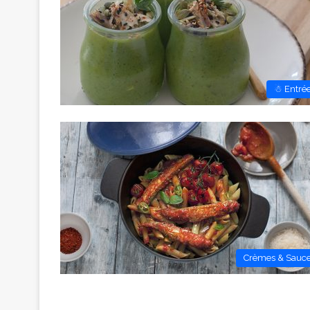
☃ Entré
Crèmes & Sauc