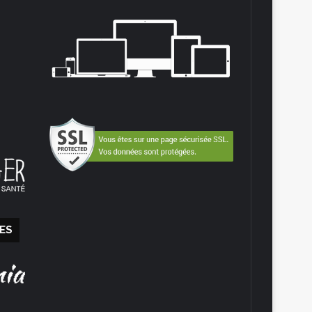
agram
ES