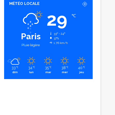
MÉTÉO LOCALE
29
℃
Paris
33º - 24º
37%
1.76 km/h
Pluie légère
33
34
35
38
40
℃
℃
℃
℃
℃
dim
lun
mar
mer
jeu