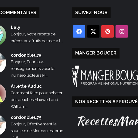
COMMENTAIRES
SUIVEZ-NOUS
Laly
Facebook
X
Pinterest
Inst
Bonjour, Votre recette de
crêpes aux fruits de mer a l...
MANGER BOUGER
cordonbleu75
Bonjour, Pour tous
renseignements voici le
numéro lecteurs M...
Arlette Auduc
Comment faire pour acheter
des assiettes Maxwell and
NOS RECETTES APPROUVÉ
William...
cordonbleu75
Bonjour, Effectivement la
saucisse de Morteau est crue
:-) B...