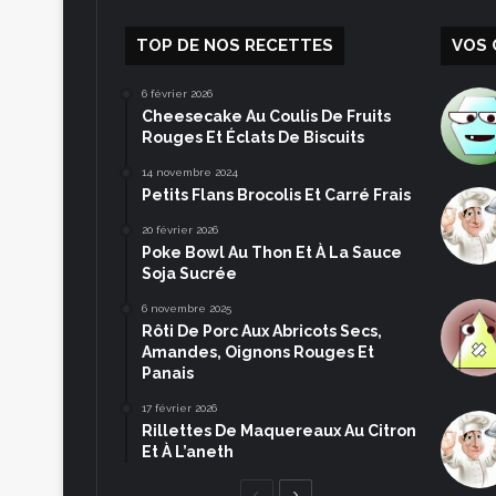
TOP DE NOS RECETTES
VOS 
6 février 2026
Cheesecake Au Coulis De Fruits
Rouges Et Éclats De Biscuits
14 novembre 2024
Petits Flans Brocolis Et Carré Frais
20 février 2026
Poke Bowl Au Thon Et À La Sauce
Soja Sucrée
6 novembre 2025
Rôti De Porc Aux Abricots Secs,
Amandes, Oignons Rouges Et
Panais
17 février 2026
Rillettes De Maquereaux Au Citron
Et À L’aneth