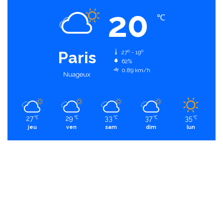
20
℃
Paris
27º - 19º
62%
0.89 km/h
Nuageux
27
29
33
37
35
℃
℃
℃
℃
℃
jeu
ven
sam
dim
lun