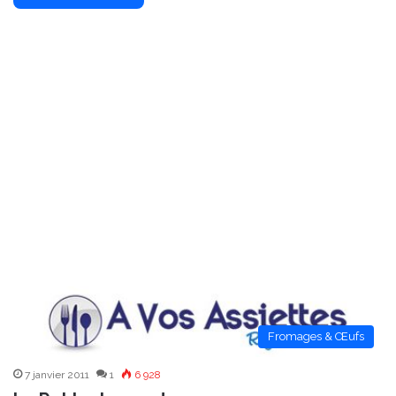
Fromages & Œufs
7 janvier 2011
1
6 928