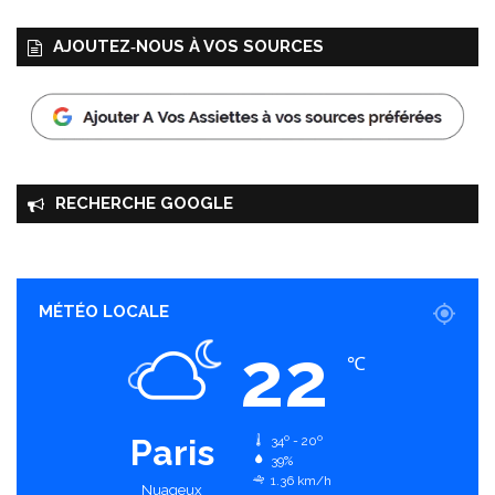
AJOUTEZ‑NOUS À VOS SOURCES
RECHERCHE GOOGLE
MÉTÉO LOCALE
22
℃
Paris
34º - 20º
39%
1.36 km/h
Nuageux