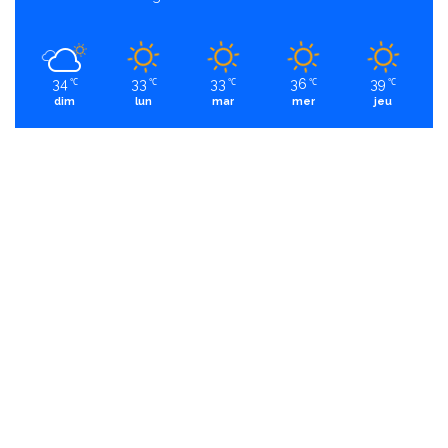
34
33
33
36
39
℃
℃
℃
℃
℃
dim
lun
mar
mer
jeu