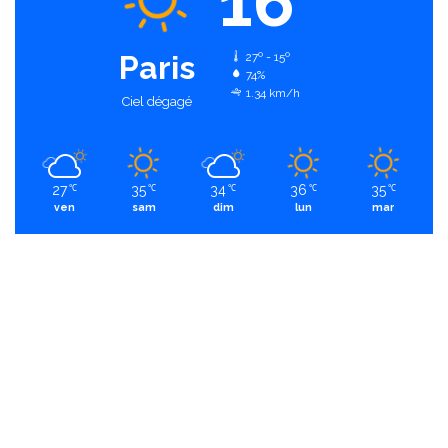
16
Paris
27º - 15º
74%
1.34 km/h
Ciel dégagé
27
35
34
36
35
℃
℃
℃
℃
℃
ven
sam
dim
lun
mar