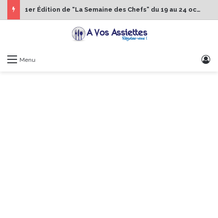
1er Édition de “La Semaine des Chefs” du 19 au 24 octobre 2026
S
Menu