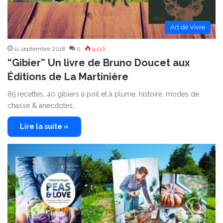
Art de Vivre
11 septembre 2018
0
4 110
“Gibier” Un livre de Bruno Doucet aux
Éditions de La Martinière
85 recettes, 40 gibiers à poil et à plume, histoire, modes de
chasse & anecdotes…
Lire la suite »