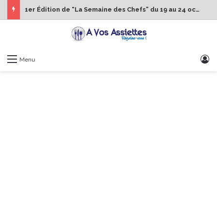
1er Édition de “La Semaine des Chefs” du 19 au 24 octobre 2026
S
Menu