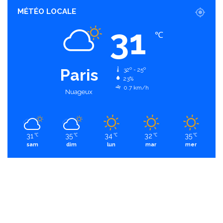
MÉTÉO LOCALE
31
℃
Paris
32º - 25º
23%
0.7 km/h
Nuageux
31
35
34
32
35
℃
℃
℃
℃
℃
sam
dim
lun
mar
mer