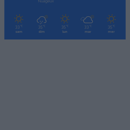
Nuageux
33
35
35
33
35
℃
℃
℃
℃
℃
sam
dim
lun
mar
mer