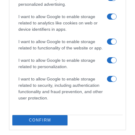
personalized advertising.
Bricks à l’Emmental de Savoie
Proportions pour 4 Personnes Temps de Préparation 10 Minutes
I want to allow Google to enable storage
related to analytics like cookies on web or
Cuisson 10 Minutes ► 4…
device identifiers in apps.
Lire la suite »
I want to allow Google to enable storage
related to functionality of the website or app.
I want to allow Google to enable storage
related to personalization.
I want to allow Google to enable storage
related to security, including authentication
functionality and fraud prevention, and other
user protection.
Pâtisserie
CONFIRM
16 juillet 2011
0
2 895
Tarte au Citron en Millefeuille