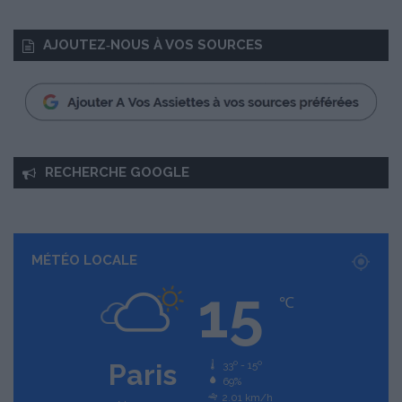
AJOUTEZ‑NOUS À VOS SOURCES
RECHERCHE GOOGLE
MÉTÉO LOCALE
15
℃
Paris
33º - 15º
69%
2.01 km/h