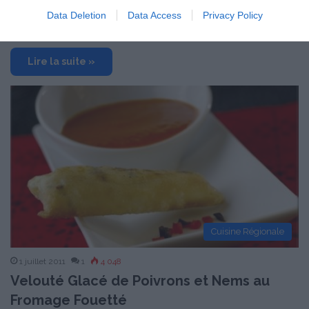
Data Deletion
Data Access
Privacy Policy
Proportions pour 4 Personnes Temps de Préparation 20 Minutes
Temps de Cuisson 15 Minutes …
Lire la suite »
Cuisine Régionale
1 juillet 2011
1
4 048
Velouté Glacé de Poivrons et Nems au
Fromage Fouetté