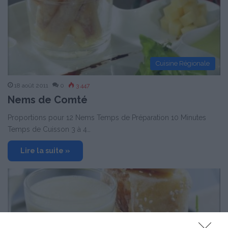
Cuisine Régionale
18 août 2011
0
3 447
Nems de Comté
Proportions pour 12 Nems Temps de Préparation 10 Minutes
Temps de Cuisson 3 à 4…
Lire la suite »