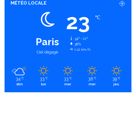
MÉTÉO LOCALE
23
℃
Paris
34º - 21º
38%
1.12 km/h
Ciel dégagé
34
33
33
36
39
℃
℃
℃
℃
℃
dim
lun
mar
mer
jeu