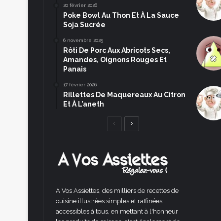
20 février 2026
Poke Bowl Au Thon Et À La Sauce
Soja Sucrée
6 novembre 2025
Rôti De Porc Aux Abricots Secs,
Amandes, Oignons Rouges Et
Panais
17 février 2026
Rillettes De Maquereaux Au Citron
Et À L’aneth
Page
Page
précédente
suivante
A Vos Assiettes, des milliers de recettes de
cuisine illustrées simples et raffinées
accessibles à tous, en mettant à l'honneur