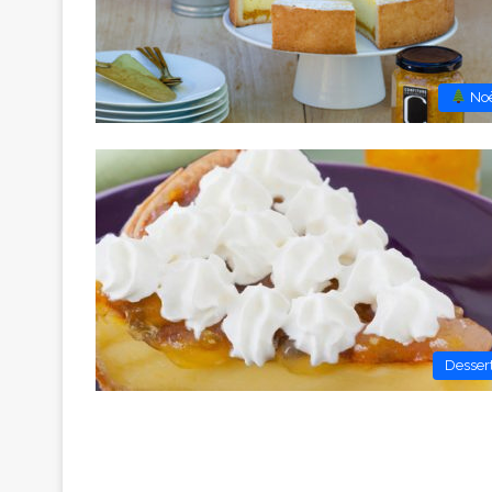
︎ No
Desser