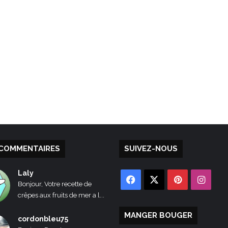
COMMENTAIRES
SUIVEZ-NOUS
Laly
Facebook
X
Pinterest
Inst
Bonjour, Votre recette de
crêpes aux fruits de mer a l...
MANGER BOUGER
cordonbleu75