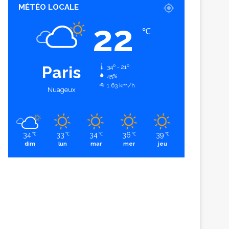
MÉTÉO LOCALE
22
℃
Paris
34º - 21º
45%
1.63 km/h
Nuageux
34
33
34
36
39
℃
℃
℃
℃
℃
dim
lun
mar
mer
jeu