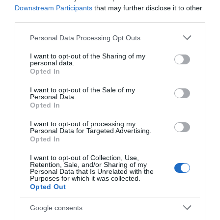
Downstream Participants
that may further disclose it to other
third parties.
Please note that this website/app uses one or more Google
Personal Data Processing Opt Outs
services and may gather and store information including but
not limited to your visit or usage behaviour. You may click to
I want to opt-out of the Sharing of my
personal data.
grant or deny consent to Google and its third-party tags to
Opted In
use your data for below specified purposes in below Google
consent section.
I want to opt-out of the Sale of my
Personal Data.
Opted In
I want to opt-out of processing my
Personal Data for Targeted Advertising.
Opted In
I want to opt-out of Collection, Use,
Retention, Sale, and/or Sharing of my
Personal Data that Is Unrelated with the
Purposes for which it was collected.
Opted Out
Google consents
AILLEURS SUR LE WEB