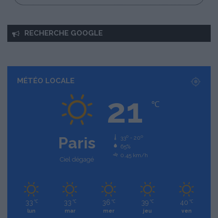
RECHERCHE GOOGLE
MÉTÉO LOCALE
21
℃
Paris
33º - 20º
65%
0.45 km/h
Ciel dégagé
33
33
36
39
40
℃
℃
℃
℃
℃
lun
mar
mer
jeu
ven