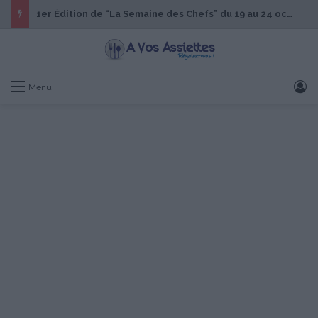
1er Édition de “La Semaine des Chefs” du 19 au 24 octobre 2026
S
Menu