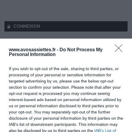
CONNEXION
www.avosassiettes.fr -
Do Not Process My
Personal Information
Mot de passe oublié ?
If you wish to opt-out of the sale, sharing to third parties, or
processing of your personal or sensitive information for
Se souvenir de moi
targeted advertising by us, please use the below opt-out
section to confirm your selection. Please note that after your
Se connecter
opt-out request is processed you may continue seeing
interest-based ads based on personal information utilized by
Vous n'avez pas de compte ?
us or personal information disclosed to third parties prior to
your opt-out. You may separately opt-out of the further
disclosure of your personal information by third parties on the
IAB’s list of downstream participants. This information may
also be disclosed by us to third parties on the
IAB’s List of