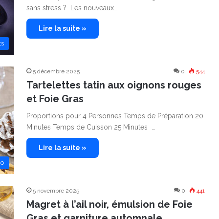
sans stress ? Les nouveaux…
Lire la suite »
ts
5 décembre 2025
0
544
Tartelettes tatin aux oignons rouges
et Foie Gras
Proportions pour 4 Personnes Temps de Préparation 20
Minutes Temps de Cuisson 25 Minutes …
Lire la suite »
no
5 novembre 2025
0
441
Magret à l’ail noir, émulsion de Foie
Gras et garniture automnale