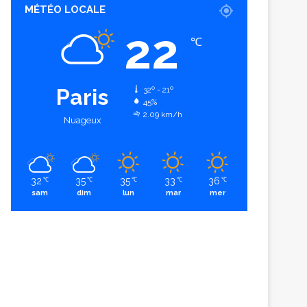
MÉTÉO LOCALE
22
℃
Paris
32º - 21º
45%
2.09 km/h
Nuageux
32
35
35
33
36
℃
℃
℃
℃
℃
sam
dim
lun
mar
mer