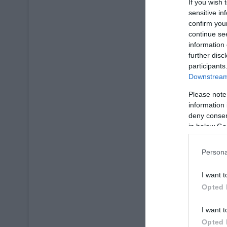
If you wish 
sensitive in
confirm you
continue se
information 
further disc
participants
Downstream 
Please note
information 
deny consent
in below Go
Persona
I want t
Opted 
I want t
Opted 