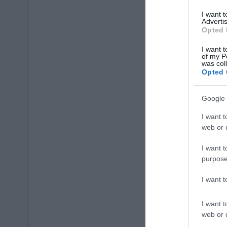
I want 
Advertis
Opted 
I want t
of my P
was col
Opted 
Google 
I want t
web or d
I want t
purpose
I want 
I want t
web or d