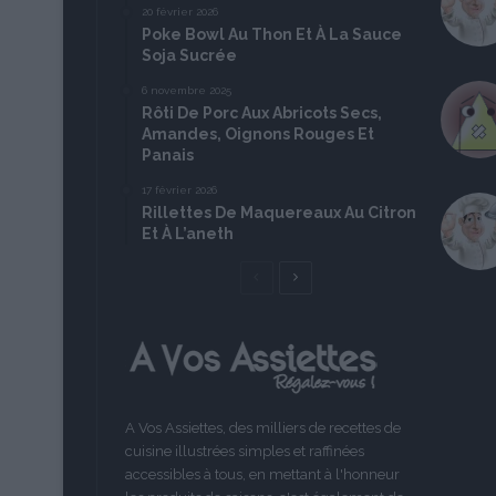
20 février 2026
Poke Bowl Au Thon Et À La Sauce
Soja Sucrée
6 novembre 2025
Rôti De Porc Aux Abricots Secs,
Amandes, Oignons Rouges Et
Panais
17 février 2026
Rillettes De Maquereaux Au Citron
Et À L’aneth
Page
Page
précédente
suivante
A Vos Assiettes, des milliers de recettes de
cuisine illustrées simples et raffinées
accessibles à tous, en mettant à l'honneur