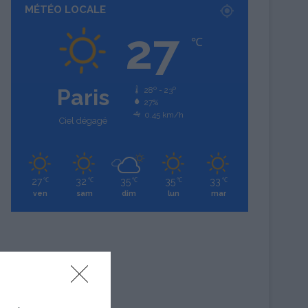
MÉTÉO LOCALE
27
℃
Paris
28º - 23º
27%
0.45 km/h
Ciel dégagé
27
32
35
35
33
℃
℃
℃
℃
℃
ven
sam
dim
lun
mar