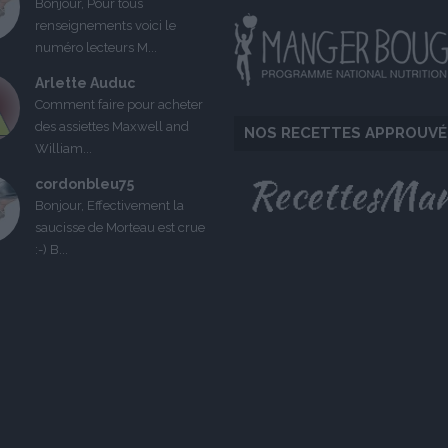
Bonjour, Pour tous
renseignements voici le
numéro lecteurs M...
Arlette Auduc
Comment faire pour acheter
des assiettes Maxwell and
NOS RECETTES APPROUVÉ
William...
cordonbleu75
Bonjour, Effectivement la
saucisse de Morteau est crue
:-) B...