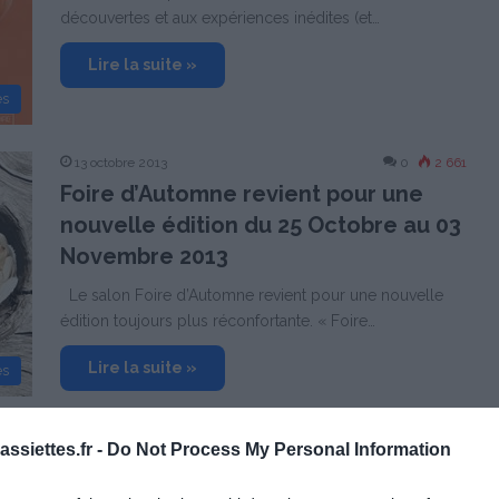
découvertes et aux expériences inédites (et…
Lire la suite »
es
13 octobre 2013
0
2 661
Foire d’Automne revient pour une
nouvelle édition du 25 Octobre au 03
Novembre 2013
Le salon Foire d’Automne revient pour une nouvelle
édition toujours plus réconfortante. « Foire…
Lire la suite »
es
ssiettes.fr -
Do Not Process My Personal Information