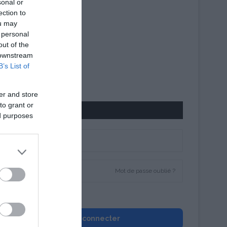
sonal or
ection to
ou may
 personal
out of the
 downstream
B’s List of
er and store
to grant or
CONNEXION
ed purposes
Mot de passe oublié ?
Se souvenir de moi
Se connecter