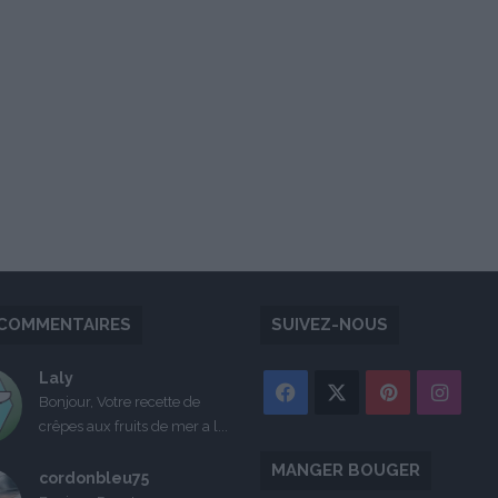
COMMENTAIRES
SUIVEZ-NOUS
Laly
Facebook
X
Pinterest
Inst
Bonjour, Votre recette de
crêpes aux fruits de mer a l...
MANGER BOUGER
cordonbleu75