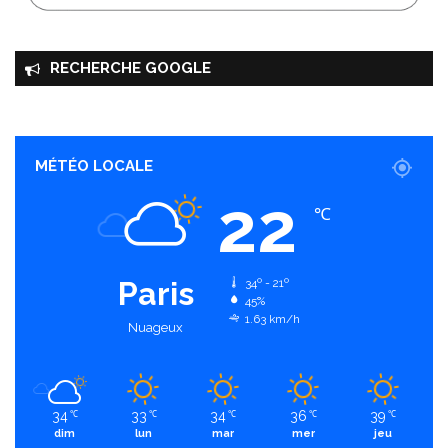
RECHERCHE GOOGLE
MÉTÉO LOCALE
22
℃
Paris
34º - 21º
45%
1.63 km/h
Nuageux
34
33
34
36
39
℃
℃
℃
℃
℃
dim
lun
mar
mer
jeu