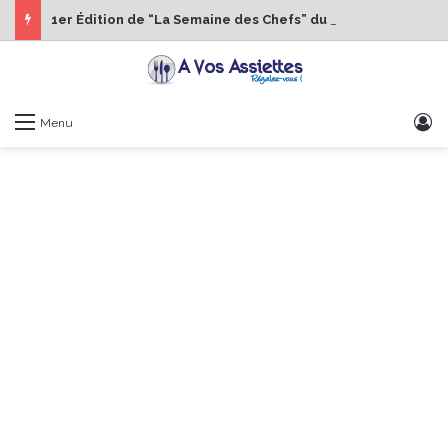
1er Édition de “La Semaine des Chefs” du 19 au 24 octobre 2026
S
Menu