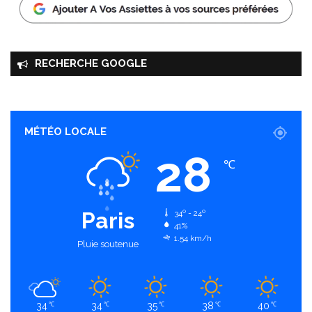
RECHERCHE GOOGLE
MÉTÉO LOCALE
28
℃
Paris
34º - 24º
41%
1.54 km/h
Pluie soutenue
34
34
35
38
40
℃
℃
℃
℃
℃