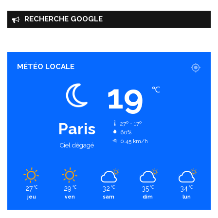
RECHERCHE GOOGLE
MÉTÉO LOCALE
19
℃
Paris
27º - 17º
60%
0.45 km/h
Ciel dégagé
27
29
32
35
34
℃
℃
℃
℃
℃
jeu
ven
sam
dim
lun