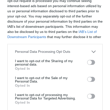
Lire la suite »
opt-out request is processed you may continue seeing
interest-based ads based on personal information utilized by
us or personal information disclosed to third parties prior to
your opt-out. You may separately opt-out of the further
disclosure of your personal information by third parties on the
IAB’s list of downstream participants. This information may
also be disclosed by us to third parties on the
IAB’s List of
Downstream Participants
that may further disclose it to other
third parties.
Please note that this website/app uses one or more Google
Personal Data Processing Opt Outs
services and may gather and store information including but
not limited to your visit or usage behaviour. You may click to
I want to opt-out of the Sharing of my
personal data.
grant or deny consent to Google and its third-party tags to
Opted In
use your data for below specified purposes in below Google
consent section.
I want to opt-out of the Sale of my
Personal Data.
Opted In
I want to opt-out of processing my
Entrées Chaudes
Personal Data for Targeted Advertising.
Opted In
24 février 2011
0
3 399