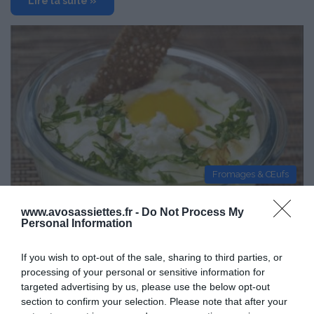
Lire la suite »
Fromages & Œufs
6 mai 2011
1
3 783
www.avosassiettes.fr -
Do Not Process My
L’Œuf Cocotte et ses Mouillettes de Blé
Personal Information
Noir
If you wish to opt-out of the sale, sharing to third parties, or
Proportions pour 4 Personnes Temps de Préparation 15 Minutes
processing of your personal or sensitive information for
Temps de Cuisson 10 Minutes …
targeted advertising by us, please use the below opt-out
section to confirm your selection. Please note that after your