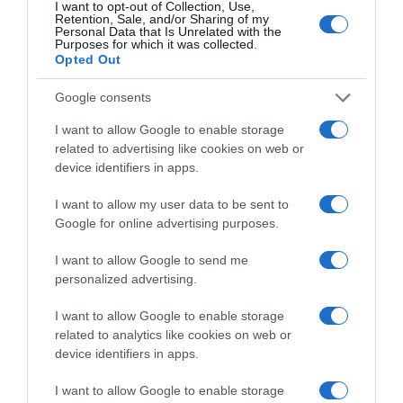
I want to opt-out of Collection, Use,
Petits Flans de Crabe et Mesclun
Retention, Sale, and/or Sharing of my
Personal Data that Is Unrelated with the
Purposes for which it was collected.
Proportions pour 4 Personnes Temps de Préparation 15 Minutes
Opted Out
Temps de Cuisson 25 Minutes …
Google consents
Lire la suite »
I want to allow Google to enable storage
related to advertising like cookies on web or
device identifiers in apps.
AJOUTEZ‑NOUS À VOS SOURCES
I want to allow my user data to be sent to
Google for online advertising purposes.
I want to allow Google to send me
personalized advertising.
RECHERCHE GOOGLE
I want to allow Google to enable storage
related to analytics like cookies on web or
device identifiers in apps.
MÉTÉO LOCALE
I want to allow Google to enable storage