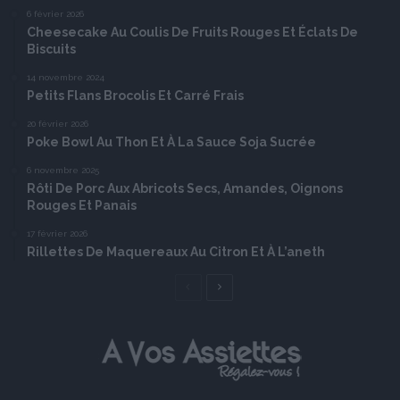
6 février 2026
Cheesecake Au Coulis De Fruits Rouges Et Éclats De
Biscuits
14 novembre 2024
Petits Flans Brocolis Et Carré Frais
20 février 2026
Poke Bowl Au Thon Et À La Sauce Soja Sucrée
6 novembre 2025
Rôti De Porc Aux Abricots Secs, Amandes, Oignons
Rouges Et Panais
17 février 2026
Rillettes De Maquereaux Au Citron Et À L’aneth
Page
Page
précédente
suivante