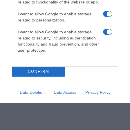
related to functionality of the website or app.
26
℃
I want to allow Google to enable storage
related to personalization.
Paris
27º - 22º
I want to allow Google to enable storage
34%
related to security, including authentication
5.07 km/h
Ciel dégagé
functionality and fraud prevention, and other
user protection.
26
30
34
35
34
℃
℃
℃
℃
℃
CONFIRM
jeu
ven
sam
dim
lun
Data Deletion
Data Access
Privacy Policy