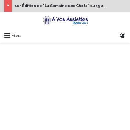
1er Édition de “La Semaine des Chefs” du 19 au 24 octobre 2026
S
Menu