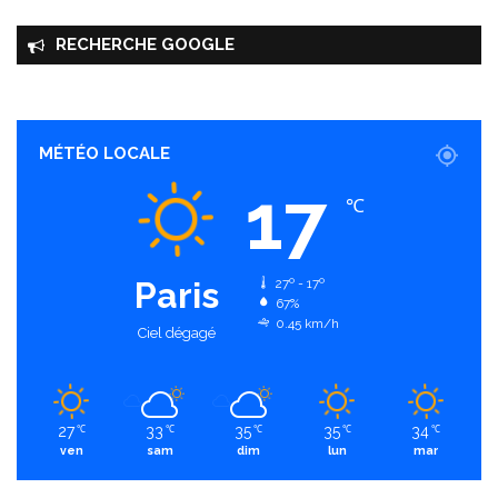
RECHERCHE GOOGLE
MÉTÉO LOCALE
17
℃
Paris
27º - 17º
67%
0.45 km/h
Ciel dégagé
27
33
35
35
34
℃
℃
℃
℃
℃
ven
sam
dim
lun
mar