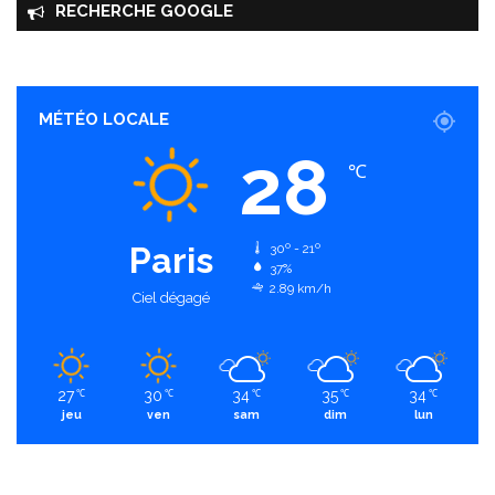
RECHERCHE GOOGLE
MÉTÉO LOCALE
28
℃
Paris
30º - 21º
37%
2.89 km/h
Ciel dégagé
27
30
34
35
34
℃
℃
℃
℃
℃
jeu
ven
sam
dim
lun