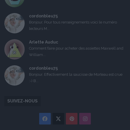
cordonbleu75
Bonjour, Pour tous renseignements voici le numéro
lecteurs M...
Arlette Auduc
Comment faire pour acheter des assiettes Maxwell and
William...
cordonbleu75
Bonjour, Effectivement la saucisse de Morteau est crue
:-) B...
SUIVEZ-NOUS
Facebook
X
Pinterest
Instagram