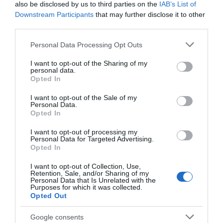
also be disclosed by us to third parties on the
IAB’s List of
Downstream Participants
that may further disclose it to other
third parties.
Please note that this website/app uses one or more Google
Personal Data Processing Opt Outs
services and may gather and store information including but
CONNEXION
not limited to your visit or usage behaviour. You may click to
I want to opt-out of the Sharing of my
personal data.
grant or deny consent to Google and its third-party tags to
Opted In
use your data for below specified purposes in below Google
consent section.
I want to opt-out of the Sale of my
Personal Data.
Opted In
Mot de passe oublié ?
I want to opt-out of processing my
Personal Data for Targeted Advertising.
Se souvenir de moi
Opted In
Se connecter
I want to opt-out of Collection, Use,
Retention, Sale, and/or Sharing of my
Personal Data that Is Unrelated with the
Vous n'avez pas de compte ?
Purposes for which it was collected.
Opted Out
Google consents