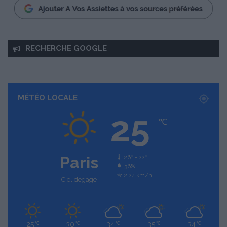
RECHERCHE GOOGLE
MÉTÉO LOCALE
25
℃
Paris
26º - 22º
36%
2.24 km/h
Ciel dégagé
25
30
34
35
34
℃
℃
℃
℃
℃