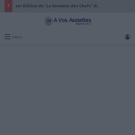
1er Édition de “La Semaine des Chefs” du 19 au 24 octobre 2026
S
Menu