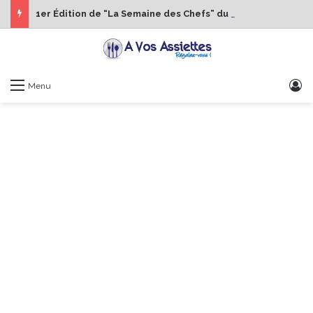
1er Édition de “La Semaine des Chefs” du 19 au 24 octobre 2026
S
Menu