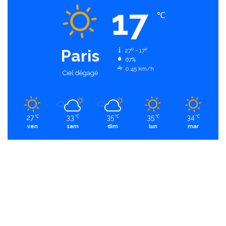
17
℃
Paris
27º - 17º
67%
0.45 km/h
Ciel dégagé
27
33
35
35
34
℃
℃
℃
℃
℃
ven
sam
dim
lun
mar