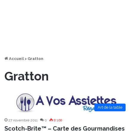
Accueil
>
Gratton
Gratton
Art de la table
27 novembre 2011
0
8 168
Scotch-Brite™ – Carte des Gourmandises