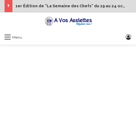
1er Édition de “La Semaine des Chefs” du 19 au 24 octobre 2026
S
Menu