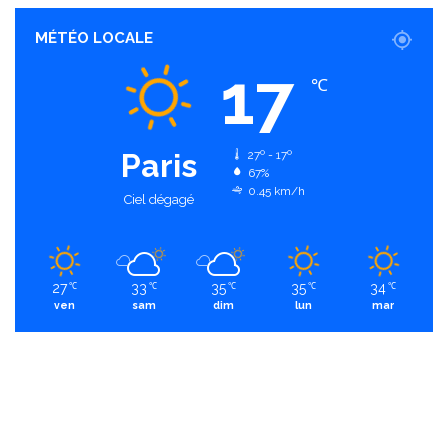
MÉTÉO LOCALE
17
℃
Paris
27º - 17º
67%
0.45 km/h
Ciel dégagé
27
33
35
35
34
℃
℃
℃
℃
℃
ven
sam
dim
lun
mar