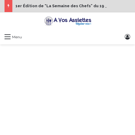
1er Édition de “La Semaine des Chefs” du 19 au 24 octobre 2026
S
Menu