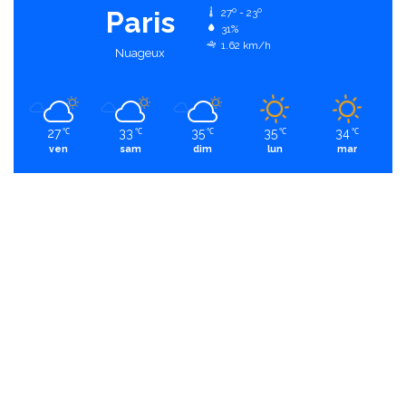
Paris
27º - 23º
31%
1.62 km/h
Nuageux
27
33
35
35
34
℃
℃
℃
℃
℃
ven
sam
dim
lun
mar