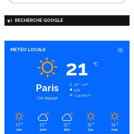
RECHERCHE GOOGLE
MÉTÉO LOCALE
21
℃
Paris
27º - 20º
53%
0.45 km/h
Ciel dégagé
27
33
35
35
34
℃
℃
℃
℃
℃
ven
sam
dim
lun
mar