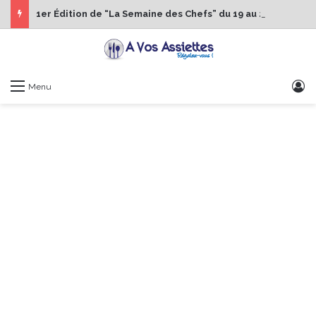
1er Édition de “La Semaine des Chefs” du 19 au 24 octobre 2026
S
Menu