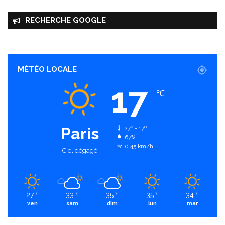
RECHERCHE GOOGLE
MÉTÉO LOCALE
17
℃
Paris
27º - 17º
67%
0.45 km/h
Ciel dégagé
27
33
35
35
34
℃
℃
℃
℃
℃
ven
sam
dim
lun
mar