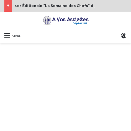
1er Édition de “La Semaine des Chefs” du 19 au 24 octobre 2026
S
Menu