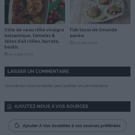
i
o
n
s
Côte de veau rôtie vinaigre
Fish tacos de limande
d
balsamique, tomates &
panée
e
têtes d’ail rôties, burrata,
17 juillet 2026
L
basilic
a
20 juillet 2026
M
a
r
LAISSER UN COMMENTAIRE
t
i
Vous devez
vous connecter
pour publier un commentaire.
n
i
è
AJOUTEZ‑NOUS À VOS SOURCES
r
e