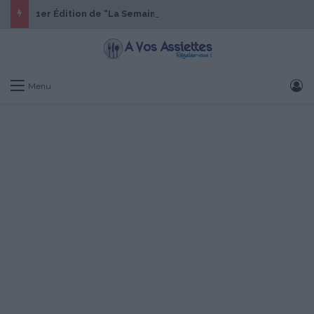
1er Édition de “La Semaine des Chefs” du 19 au 24 octobre 2026
S
Menu