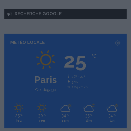
RECHERCHE GOOGLE
MÉTÉO LOCALE
25
℃
Paris
26º - 22º
36%
2.24 km/h
Ciel dégagé
25
30
34
35
34
℃
℃
℃
℃
℃
jeu
ven
sam
dim
lun