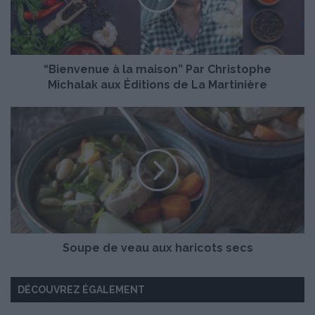
v
e
n
u
“Bienvenue à la maison” Par Christophe
e
à
Michalak aux Éditions de La Martinière
l
a
S
m
o
a
u
i
p
s
e
o
d
n
e
”
v
P
e
a
Soupe de veau aux haricots secs
a
r
u
C
a
DÉCOUVREZ ÉGALEMENT
h
u
r
x