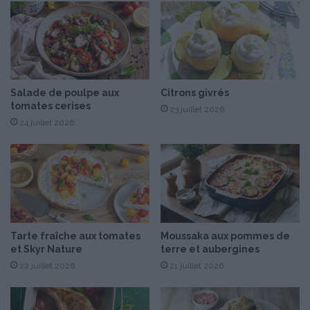
i
h
s
a
t
r
o
i
p
c
h
o
e
Salade de poulpe aux
Citrons givrés
t
tomates cerises
M
s
23 juillet 2026
i
s
24 juillet 2026
c
e
h
c
a
s
l
a
k
a
Tarte fraîche aux tomates
Moussaka aux pommes de
u
et Skyr Nature
terre et aubergines
x
22 juillet 2026
21 juillet 2026
É
d
i
t