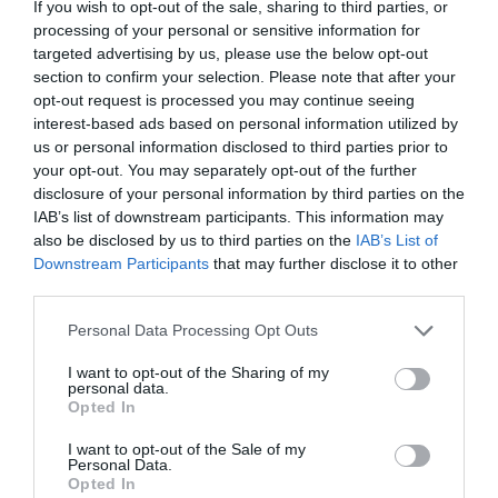
If you wish to opt-out of the sale, sharing to third parties, or
processing of your personal or sensitive information for
targeted advertising by us, please use the below opt-out
section to confirm your selection. Please note that after your
opt-out request is processed you may continue seeing
interest-based ads based on personal information utilized by
us or personal information disclosed to third parties prior to
your opt-out. You may separately opt-out of the further
disclosure of your personal information by third parties on the
Sec Is Good – Vivien Paille – Mes Délisec
IAB’s list of downstream participants. This information may
also be disclosed by us to third parties on the
IAB’s List of
www.vivienpaille-mesdelisecs.fr
Downstream Participants
that may further disclose it to other
third parties.
Please note that this website/app uses one or more Google
© Mes Délisecs | Crédits Photos : © Vivien Paille | Tous droits de
Personal Data Processing Opt Outs
services and may gather and store information including but
reproduction réservés
not limited to your visit or usage behaviour. You may click to
I want to opt-out of the Sharing of my
personal data.
grant or deny consent to Google and its third-party tags to
Opted In
use your data for below specified purposes in below Google
Mots-clés
Ail
Cocos
Courgettes
Crevettes Grillées
consent section.
I want to opt-out of the Sale of my
Tomates Confites
Personal Data.
Opted In