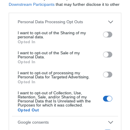
Downstream Participants
that may further disclose it to other
third parties.
Please note that this website/app uses one or more Google
Personal Data Processing Opt Outs
CONNEXION
services and may gather and store information including but
not limited to your visit or usage behaviour. You may click to
I want to opt-out of the Sharing of my
personal data.
grant or deny consent to Google and its third-party tags to
Opted In
use your data for below specified purposes in below Google
consent section.
I want to opt-out of the Sale of my
Personal Data.
Mot de passe oublié ?
Opted In
I want to opt-out of processing my
Se souvenir de moi
Personal Data for Targeted Advertising.
Opted In
Se connecter
I want to opt-out of Collection, Use,
Retention, Sale, and/or Sharing of my
Vous n'avez pas de compte ?
Personal Data that Is Unrelated with the
Purposes for which it was collected.
Opted Out
Google consents