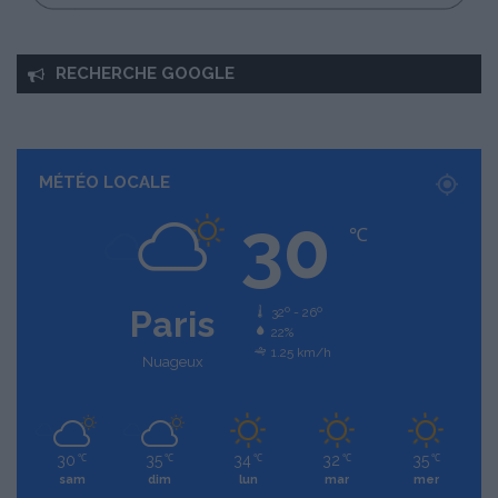
RECHERCHE GOOGLE
MÉTÉO LOCALE
30
℃
Paris
32º - 26º
22%
1.25 km/h
Nuageux
30
35
34
32
35
℃
℃
℃
℃
℃
sam
dim
lun
mar
mer