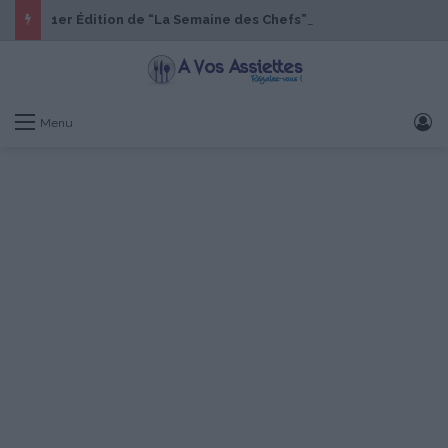
1er Édition de “La Semaine des Chefs” du 19 au 24 octobre 2026
S
Menu