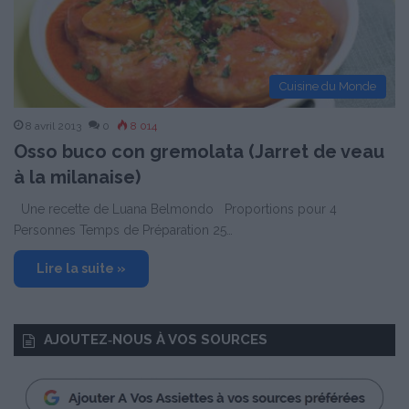
Cuisine du Monde
8 avril 2013
0
8 014
Osso buco con gremolata (Jarret de veau
à la milanaise)
Une recette de Luana Belmondo Proportions pour 4
Personnes Temps de Préparation 25…
Lire la suite »
AJOUTEZ‑NOUS À VOS SOURCES