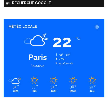
RECHERCHE GOOGLE
MÉTÉO LOCALE
22
℃
Paris
34º - 19º
40%
0.96 km/h
Nuageux
34
33
34
36
39
℃
℃
℃
℃
℃
dim
lun
mar
mer
jeu