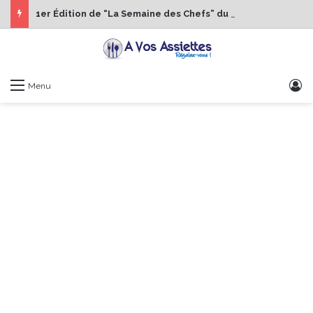
1er Édition de “La Semaine des Chefs” du 19 au 24 octobre 2026
S
Menu