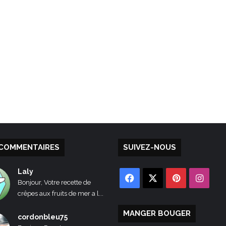
COMMENTAIRES
SUIVEZ-NOUS
Laly
Facebook
X
Pinterest
Inst
Bonjour, Votre recette de
crêpes aux fruits de mer a l...
MANGER BOUGER
cordonbleu75