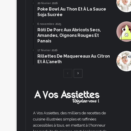
20 février 2026
Poke Bowl Au Thon Et À La Sauce
Soja Sucrée
6 novembre 2025
Rôti De Porc Aux Abricots Secs,
Amandes, Oignons Rouges Et
Panais
17 février 2026
Rillettes De Maquereaux Au Citron
Et À L’aneth
Page
Page
précédente
suivante
A Vos Assiettes, des milliers de recettes de
cuisine illustrées simples et raffinées
accessibles à tous, en mettant à l'honneur