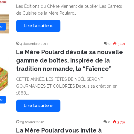
Les Éditions du Chêne viennent de publier Les Carnets
de Cuisine de la Mère Poulard…
Lire la suite »
re
4 décembre 2017
0
5 121
La Mère Poulard dévoile sa nouvelle
gamme de boîtes, inspirée de la
tradition normande, la “Faïence”
CETTE ANNÉE, LES FÊTES DE NOËL SERONT
GOURMANDES ET COLORÉES Depuis sa création en
1888,…
re
Lire la suite »
25 février 2016
0
3 797
La Mère Poulard vous invite à