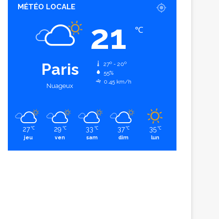
MÉTÉO LOCALE
21
℃
Paris
27º - 20º
55%
0.45 km/h
Nuageux
27
29
33
37
35
℃
℃
℃
℃
℃
jeu
ven
sam
dim
lun