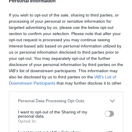
Personal Information
If you wish to opt-out of the sale, sharing to third parties, or
processing of your personal or sensitive information for
targeted advertising by us, please use the below opt-out
section to confirm your selection. Please note that after your
opt-out request is processed you may continue seeing
interest-based ads based on personal information utilized by
CONNEXION
us or personal information disclosed to third parties prior to
your opt-out. You may separately opt-out of the further
disclosure of your personal information by third parties on the
IAB’s list of downstream participants. This information may
also be disclosed by us to third parties on the
IAB’s List of
Downstream Participants
that may further disclose it to other
Mot de passe oublié ?
third parties.
Please note that this website/app uses one or more Google
Personal Data Processing Opt Outs
Se souvenir de moi
services and may gather and store information including but
not limited to your visit or usage behaviour. You may click to
I want to opt-out of the Sharing of my
Se connecter
personal data.
grant or deny consent to Google and its third-party tags to
Opted In
use your data for below specified purposes in below Google
Vous n'avez pas de compte ?
consent section.