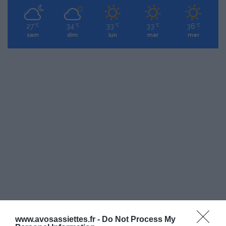
27
34
33
33
36
℃
℃
℃
℃
℃
sam
dim
lun
mar
mer
www.avosassiettes.fr -
Do Not Process My