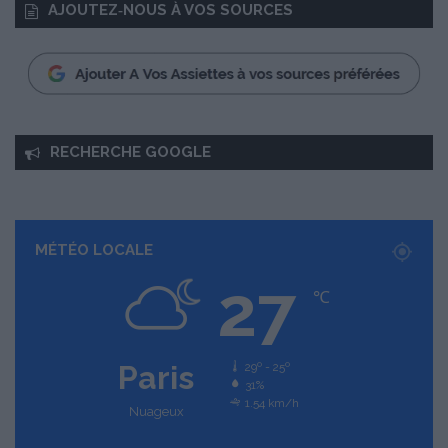
AJOUTEZ‑NOUS À VOS SOURCES
RECHERCHE GOOGLE
MÉTÉO LOCALE
27
℃
Paris
29º - 25º
31%
1.54 km/h
Nuageux