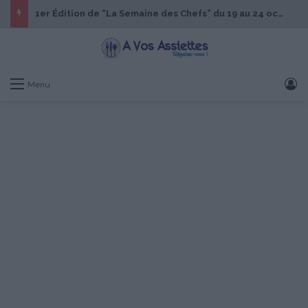
1er Édition de “La Semaine des Chefs” du 19 au 24 octobre 2026
S
Menu