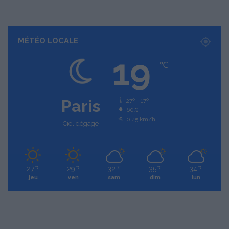
MÉTÉO LOCALE
19
℃
Paris
27º - 17º
60%
0.45 km/h
Ciel dégagé
27
29
32
35
34
℃
℃
℃
℃
℃
jeu
ven
sam
dim
lun