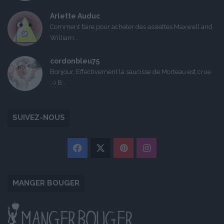
Arlette Auduc
Comment faire pour acheter des assiettes Maxwell and
William...
cordonbleu75
Bonjour, Effectivement la saucisse de Morteau est crue
:-) B...
SUIVEZ-NOUS
Facebook
X
Pinterest
Instagram
MANGER BOUGER