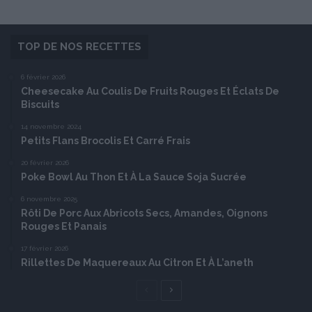
TOP DE NOS RECETTES
6 février 2026
Cheesecake Au Coulis De Fruits Rouges Et Éclats De
Biscuits
14 novembre 2024
Petits Flans Brocolis Et Carré Frais
20 février 2026
Poke Bowl Au Thon Et À La Sauce Soja Sucrée
6 novembre 2025
Rôti De Porc Aux Abricots Secs, Amandes, Oignons
Rouges Et Panais
17 février 2026
Rillettes De Maquereaux Au Citron Et À L’aneth
Page
Page
précédente
suivante