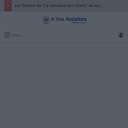
1er Édition de “La Semaine des Chefs” du 19 au 24 octobre 2026
S
Menu