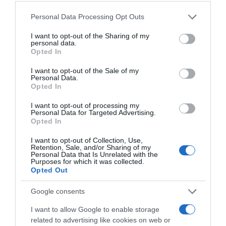
CONNEXION
Please note that this website/app uses one or more Google
Personal Data Processing Opt Outs
services and may gather and store information including but
not limited to your visit or usage behaviour. You may click to
I want to opt-out of the Sharing of my
personal data.
grant or deny consent to Google and its third-party tags to
Opted In
use your data for below specified purposes in below Google
Mot de passe oublié ?
consent section.
I want to opt-out of the Sale of my
Personal Data.
Opted In
Se souvenir de moi
I want to opt-out of processing my
Se connecter
Personal Data for Targeted Advertising.
Opted In
Vous n'avez pas de compte ?
I want to opt-out of Collection, Use,
Retention, Sale, and/or Sharing of my
Personal Data that Is Unrelated with the
Purposes for which it was collected.
Opted Out
Google consents
I want to allow Google to enable storage
related to advertising like cookies on web or