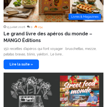
Livres & Magazines
15 juillet 2026
0
254
Le grand livre des apéros du monde –
MANGO Éditions
150 recettes d’apéros qui font voyager : bruschettas, mezze,
patatas bravas, blinis, yakitori… Le livre…
Lire la suite »