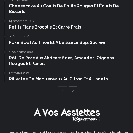
Cheesecake Au Coulis De Fruits Rouges Et Éclats De
Biscuits
14 novembre 2024
Petits Flans Brocolis Et Carré Frais
20 février 2026
Poke Bowl Au Thon Et À La Sauce Soja Sucrée
6 novembre 2025
Rôti De Porc Aux Abricots Secs, Amandes, Oignons
Rouges Et Panais
17 février 2026
Rillettes De Maquereaux Au Citron Et À L’aneth
Page
Page
précédente
suivante
A Vos Assiettes, des milliers de recettes de cuisine illustrées simples et