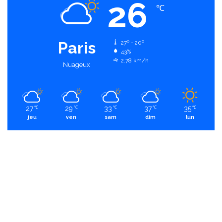
26
℃
Paris
27º - 20º
43%
2.78 km/h
Nuageux
27
29
33
37
35
℃
℃
℃
℃
℃
jeu
ven
sam
dim
lun