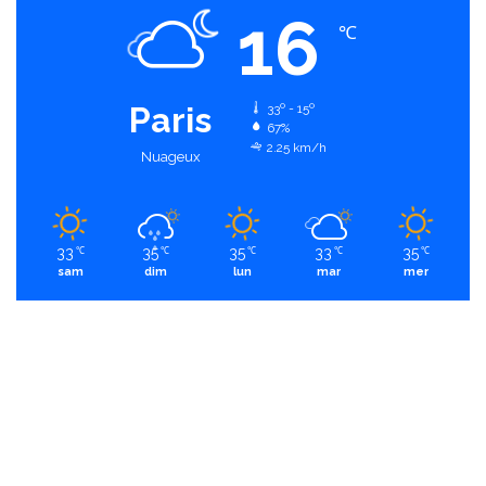
16
℃
Paris
33º - 15º
67%
2.25 km/h
Nuageux
33
35
35
33
35
℃
℃
℃
℃
℃
sam
dim
lun
mar
mer