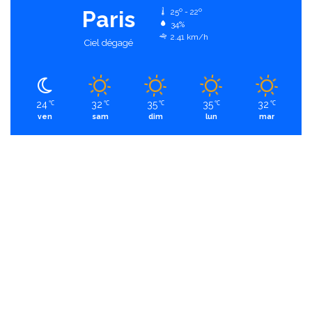
Paris
25º - 22º
34%
2.41 km/h
Ciel dégagé
24
32
35
35
32
℃
℃
℃
℃
℃
ven
sam
dim
lun
mar