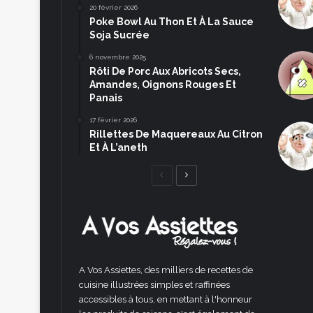
20 février 2026
Poke Bowl Au Thon Et À La Sauce
Soja Sucrée
6 novembre 2025
Rôti De Porc Aux Abricots Secs,
Amandes, Oignons Rouges Et
Panais
17 février 2026
Rillettes De Maquereaux Au Citron
Et À L’aneth
Page
Page
précédente
suivante
A Vos Assiettes, des milliers de recettes de
cuisine illustrées simples et raffinées
accessibles à tous, en mettant à l'honneur