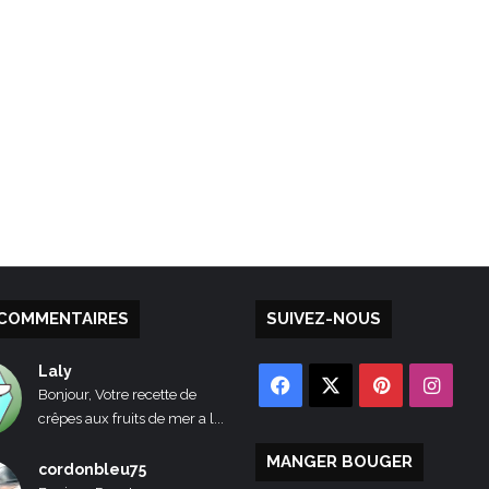
COMMENTAIRES
SUIVEZ-NOUS
Laly
Facebook
X
Pinterest
Inst
Bonjour, Votre recette de
crêpes aux fruits de mer a l...
MANGER BOUGER
cordonbleu75