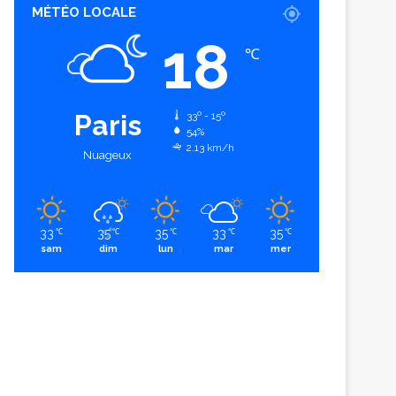
MÉTÉO LOCALE
18
℃
Paris
33º - 15º
54%
2.13 km/h
Nuageux
33
35
35
33
35
℃
℃
℃
℃
℃
sam
dim
lun
mar
mer