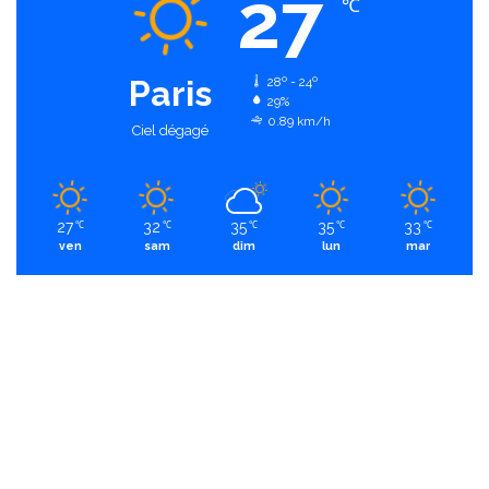
27
℃
Paris
28º - 24º
29%
0.89 km/h
Ciel dégagé
27
32
35
35
33
℃
℃
℃
℃
℃
ven
sam
dim
lun
mar