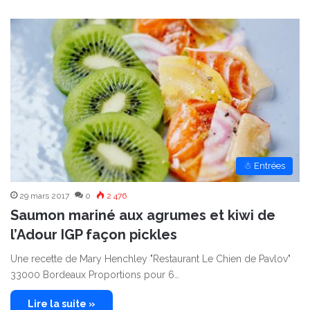
☃ Entrées
29 mars 2017
0
2 476
Saumon mariné aux agrumes et kiwi de
l’Adour IGP façon pickles
Une recette de Mary Henchley "Restaurant Le Chien de Pavlov"
33000 Bordeaux Proportions pour 6…
Lire la suite »