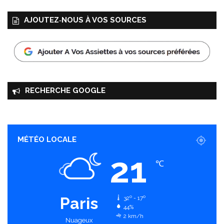
AJOUTEZ‑NOUS À VOS SOURCES
RECHERCHE GOOGLE
MÉTÉO LOCALE
21
℃
Paris
32º - 17º
44%
2 km/h
Nuageux