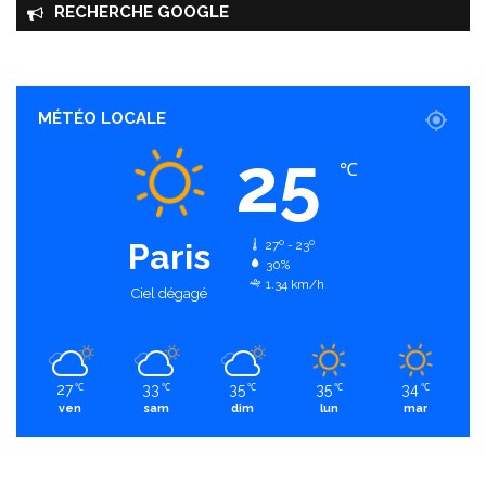
RECHERCHE GOOGLE
MÉTÉO LOCALE
25
℃
Paris
27º - 23º
30%
1.34 km/h
Ciel dégagé
27
33
35
35
34
℃
℃
℃
℃
℃
ven
sam
dim
lun
mar