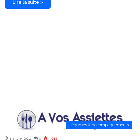
Lire la suite »
Légumes & Accompagnements
3 janvier 2011
0
3 012